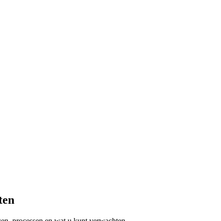
ten
en, processen en wat u kunt verwachten.